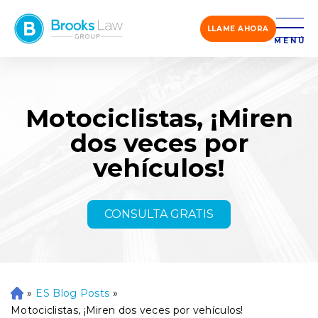
LLAME AHORA
MENÚ
Motociclistas, ¡Miren
dos veces por
vehículos!
CONSULTA GRATIS
»
ES Blog Posts
»
Ini
ci
Motociclistas, ¡Miren dos veces por vehículos!