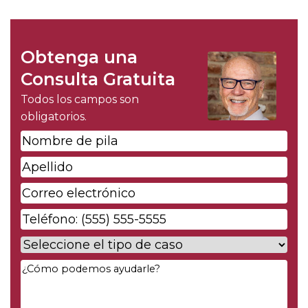
Obtenga una
Consulta Gratuita
Todos los campos son
obligatorios.
Nombre
de
Apellido
*
pila
*
Correo
electrónico
*
Phone
*
Case
Type
*
Your
Message
*