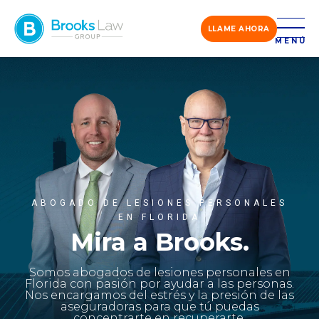
LLAME AHORA
MENÚ
ABOGADO DE LESIONES PERSONALES
EN FLORIDA
Mira a Brooks.
Somos abogados de lesiones personales en
Florida con pasión por ayudar a las personas.
Nos encargamos del estrés y la presión de las
aseguradoras para que tú puedas
concentrarte en recuperarte.