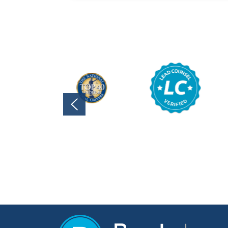
Florida y otras atracciones local
personas, sin embargo, usar un 
es un concepto nuevo. ¿Eres un 
a ...