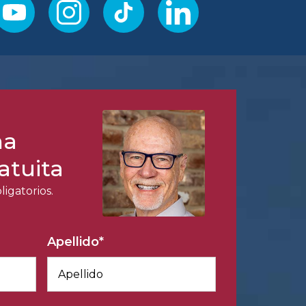
na
atuita
igatorios.
Apellido
*