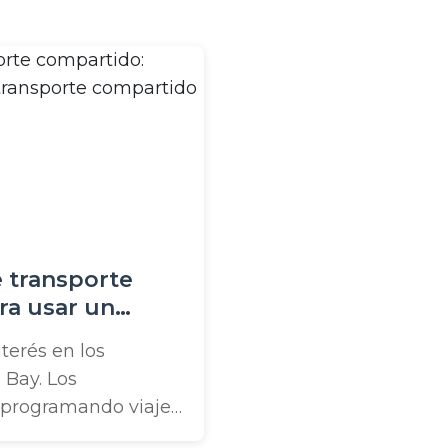
 transporte
ra usar un
ompartido en
terés en los
 Bay. Los
 programando viajes
ens, el Acuario de