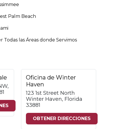
issimmee
est Palm Beach
iami
r Todas las Áreas donde Servimos
ale
Oficina de Winter
Haven
 NW,
81
123 1st Street North
Winter Haven, Florida
33881
NES
OBTENER DIRECCIONES