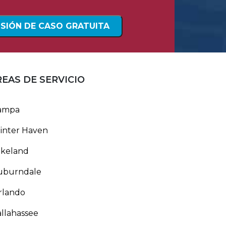
REAS DE SERVICIO
ampa
inter Haven
akeland
uburndale
rlando
llahassee