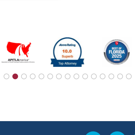
es. Para algunas
servicio de rideshare
principiante que va