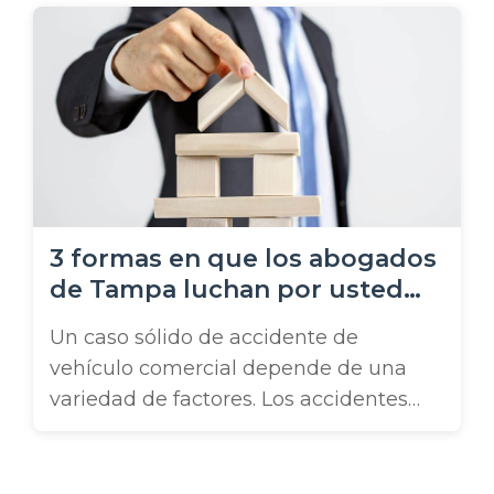
accidentes de camiones en Tampa listo
para opinar. Los accidentes con
camiones cisterna de combustible
están entre las colisiones más
devastadoras que ocurren en las
concurridas carreteras y autopistas de
Tampa. Estos vehículos transportan
materiales altamente ...
3 formas en que los abogados
de Tampa luchan por usted
después de un accidente con
Un caso sólido de accidente de
un vehículo comercial
vehículo comercial depende de una
variedad de factores. Los accidentes
que involucran semirremolques,
furgonetas de reparto, camiones de
trabajo y otros vehículos comerciales a