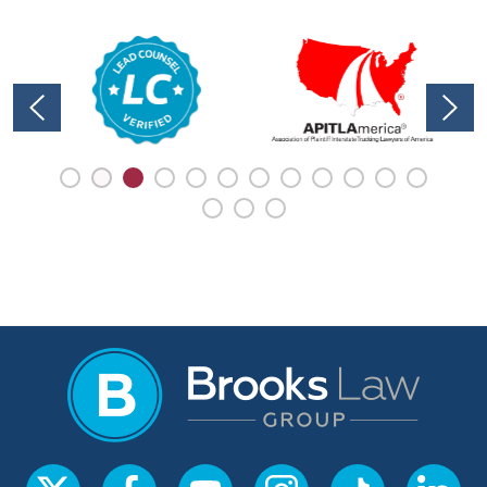
menudo resultan en lesiones graves y
daños materiales sustanciales. Debido
a que estos casos son más complejos
que los accidentes de automóvil
estándar, contar con ...