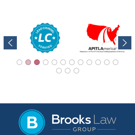
33,000 accidentes son causados por
problemas de neumáticos cada año.
Esa es una estadística sorprendente
para un solo elemento de su vehículo.
Aunque un reventón de neumático
pueda parecer una ...