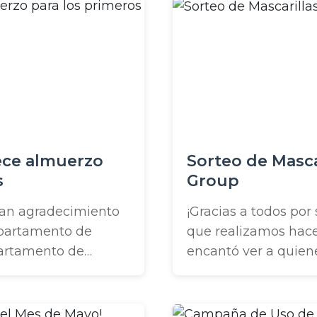
ión de la I-4 que
que se escuche tu vo
ece almuerzo
Sorteo de Masca
s
Group
ran agradecimiento
¡Gracias a todos por
epartamento de
que realizamos hac
partamento de
encantó ver a quiene
r Haven, el
clima para venir a r
Winter Haven y el
Basándonos en el ap
en la Estación #4
recibimos la semana