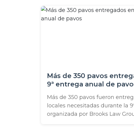
fiestas pueden ser difíciles. Nue
soldadas que están actualment
pueden celebrar eventos especial
Más de 350 pavos entreg
9ª entrega anual de pavo
Más de 350 pavos fueron entreg
locales necesitadas durante la 
organizada por Brooks Law Gro
por la mañana. Los residentes loc
la acera frente al edificio de la