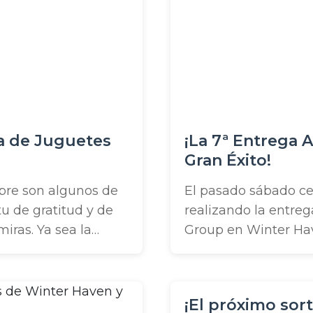
en las pautas del CD
abastecieron de pañ
meses ...
ra de Juguetes
¡La 7ª Entrega 
Gran Éxito!
pre son algunos de
El pasado sábado c
tu de gratitud y de
realizando la entre
iras. Ya sea la
Group en Winter Have
s cada año, la
este año! También f
s necesitadas, o algo
realizando una entr
ño para retribuir a
entregamos más pav
¡El próximo sor
Entregamos un total 