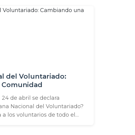
tamos buscando maneras de
or supuesto, retribuimos
mente a nuestros negocios
 restaurantes cercanos o comprar
 del Voluntariado:
 Comunidad
 24 de abril se declara
ana Nacional del Voluntariado?
a los voluntarios de todo el
 a colaborar. Aquí en Brooks
r a nuestra comunidad es muy