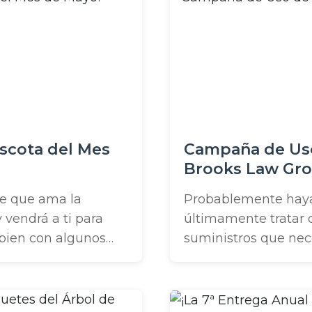
rios, ¡así que
hora de otro sorteo es
ascota del Mes
Campaña de Uso
Brooks Law Gr
e que ama la
Probablemente hayas
 vendrá a ti para
últimamente tratar 
 bien con algunos
suministros que nec
do por más de unos
se trata de guantes 
onde pueda ser tu
estaremos entregan
puede ser ...
tus propias cubierta