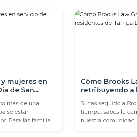
Más recientemente,
clase gratuita de AS
Haven. Creemos que
importa, y llevamos ..
 y mujeres en
Cómo Brooks L
Día de San
retribuyendo a 
Bay
oco más de una
Si has seguido a Br
a se están
tiempo, sabes lo c
r. Para las familias
nuestra comunidad l
in embargo, las
retribuir a las famil