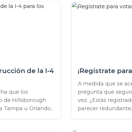
se y recibir su pavo
importante para nos
eventos como nuestra
ucción de la I-4
¡Regístrate para
A medida que se ac
cha que los
pregunta que segur
o de Hillsborough
vez. ¿Estás registr
 a Tampa u Orlando,
parecer redundante,
rapado en algún
recordar! La Elecció
 el nuevo año traerá
importante como sie