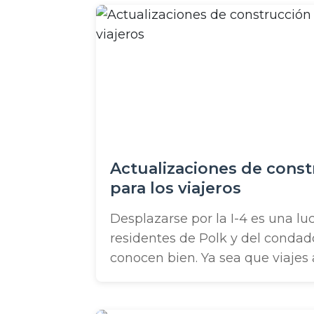
en 1st Street North para registrar
gratis, junto con ...
Actualizaciones de constr
para los viajeros
Desplazarse por la I-4 es una lu
residentes de Polk y del condad
conocen bien. Ya sea que viajes
seguramente te has quedado at
tráfico de hora pico. ¡Parece que