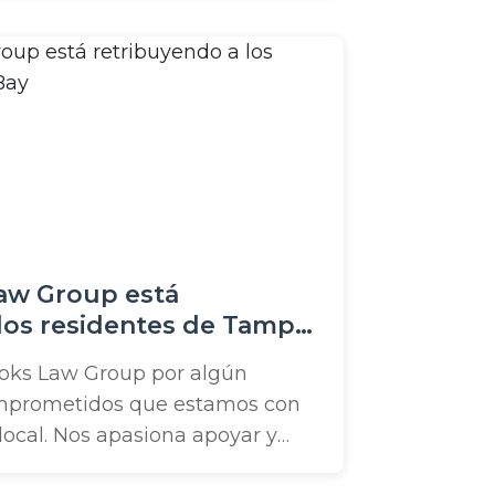
 motivó que organizáramos una
L en nuestra oficina de Winter
 CADA voz, cada persona,
.
aw Group está
los residentes de Tampa
ooks Law Group por algún
omprometidos que estamos con
ocal. Nos apasiona apoyar y
ias y organizaciones de nuestra