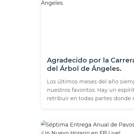
Agradecido por la Carre
del Árbol de Ángeles.
Los últimos meses del año siem
nuestros favoritos. Hay un espíri
retribuir en todas partes donde m
entrega de pavo que organizamo
colecta de juguetes para familia
más. Es una época preciosa del a
nuestra comunidad. ...