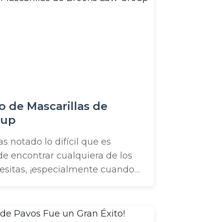
ta ...
 de Mascarillas de
oup
 notado lo difícil que es
de encontrar cualquiera de los
esitas, ¡especialmente cuando
o mascarillas! ¡Por eso
do suministros para que hagas
s faciales improvisadas basadas