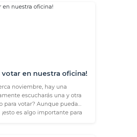
otros. Por eso organizamos
 entrega anual de ...
 votar en nuestra oficina!
erca noviembre, hay una
amente escucharás una y otra
ado para votar? Aunque pueda
 ¡esto es algo importante para
n General de este año será tan
mpre, y es tu derecho hacer