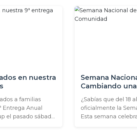
stros soldados y
área, y siempre es
e desplegados no
hacerlo cada año. P
es con ...
apoyando rutinaria
locales al comer en
...
ados en nuestra
Semana Nacional
s
Cambiando una
ados a familias
¿Sabías que del 18 al
9ª Entrega Anual
oficialmente la Sem
up el pasado sábado
Esta semana celebra 
ales hicieron fila en
país y anima a todos
 oficina de abogados
Law Group, devolve