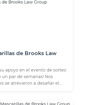
z. ¡Pero no puedes hacerlo ...
rillas de Brooks Law
 su apoyo en el evento de sorteo
e un par de semanas! Nos
s se atrevieron a desafiar el
ecoger una mascarilla.
oyo y la participación que
 pasada, decidimos que era