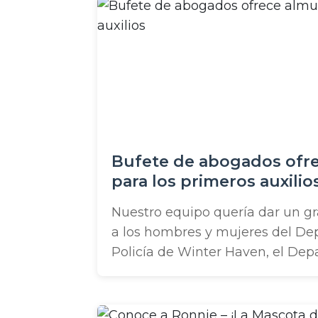
algunos cambios en la construcc
podrían ayudarte! ...
Bufete de abogados ofr
para los primeros auxilio
Nuestro equipo quería dar un g
a los hombres y mujeres del D
Policía de Winter Haven, el De
Urgencias del Hospital de Winte
Departamento de Bomberos de 
Rescate de Bomberos de Tampa 