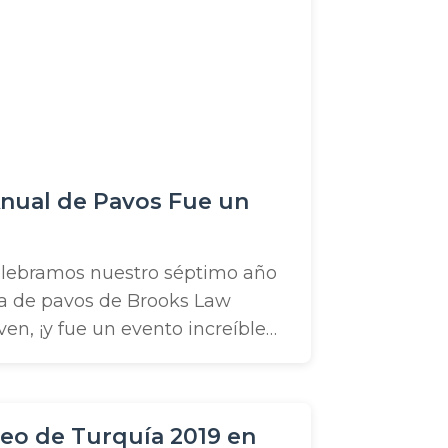
C! Nuestras oficinas se
uelos para regalar hace varios
Anual de Pavos Fue un
elebramos nuestro séptimo año
ga de pavos de Brooks Law
n, ¡y fue un evento increíble
ue nuestro primer año
ega en Tampa. ¡Eso significa que
os este año que nunca antes!
teo de Turquía 2019 en
de 400 pavos a familias ...