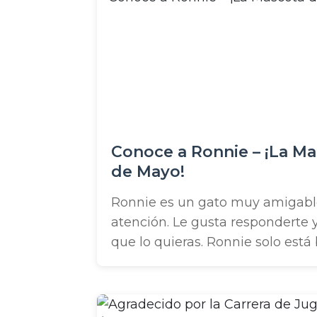
por ser nuestros héroes comunita
decidimos proporcionar ...
Conoce a Ronnie – ¡La M
de Mayo!
Ronnie es un gato muy amigabl
atención. Le gusta responderte y
que lo quieras. Ronnie solo está
gatos y prefiere no ser sosteni
minutos, por lo que un hogar d
único amor y con niños mayores 