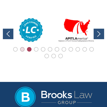
que rigen la industria del transporte
por carretera puede ser crucial para su
caso. Estas normas están diseñadas
para mantener nuestras carreteras
seguras, pero cuando se violan, pueden
ocurrir accidentes graves y ...