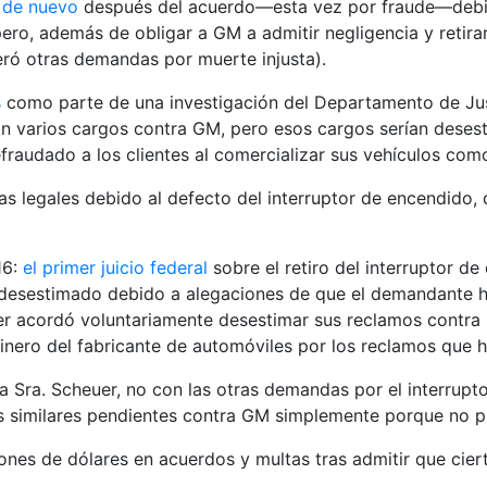
 de nuevo
después del acuerdo—esta vez por fraude—debid
 pero, además de obligar a GM a admitir negligencia y reti
ró otras demandas por muerte injusta).
s
como parte de una investigación del Departamento de Just
ron varios cargos contra GM, pero esos cargos serían deses
audado a los clientes al comercializar sus vehículos como
s legales debido al defecto del interruptor de encendido,
16:
el primer juicio federal
sobre el retiro del interruptor 
d desestimado debido a alegaciones de que el demandante 
er acordó voluntariamente desestimar sus reclamos contra 
inero del fabricante de automóviles por los reclamos que 
la Sra. Scheuer, no con las otras demandas por el interrup
similares pendientes contra GM simplemente porque no pued
nes de dólares en acuerdos y multas tras admitir que cier