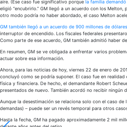
aire. (Ese caso fue significativo porque
la familia demandó
eligió “encubrirlo.” GM llegó a un acuerdo con los Melton,
otro modo podría no haber abordado, el caso Melton acele
GM también llegó a un acuerdo de 900 millones de dólare
interruptor de encendido. Los fiscales federales presenta
Como parte de ese acuerdo, GM también admitió haber defr
En resumen, GM se ve obligada a enfrentar varios problema
actuar sobre esa información.
Ahora, para las noticias de hoy, viernes 22 de enero de 20
concluyó como se podría suponer. El caso fue en realida
física y financiera. De hecho, el demandante Robert Scheu
presentados de nuevo. También acordó no recibir ningún d
Aunque la desestimación se relaciona solo con el caso de 
demandas) – puede ser un revés temporal para otros casos 
Hasta la fecha, GM ha pagado aproximadamente 2 mil millo
durante años antes del retiro.