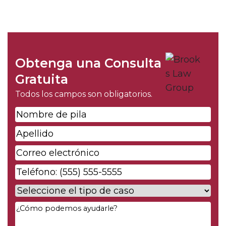
Obtenga una Consulta
Gratuita
Todos los campos son obligatorios.
Nombre
de
Apellido
*
pila
*
Correo
electrónico
*
Phone
*
Case
Type
*
Your
Message
*