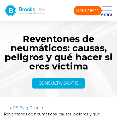
LLAME AHORA
MENÚ
Reventones de
neumáticos: causas,
peligros y qué hacer si
eres víctima
CONSULTA GRATIS
»
ES Blog Posts
»
Ini
ci
Reventones de neumáticos: causas, peligros y qué