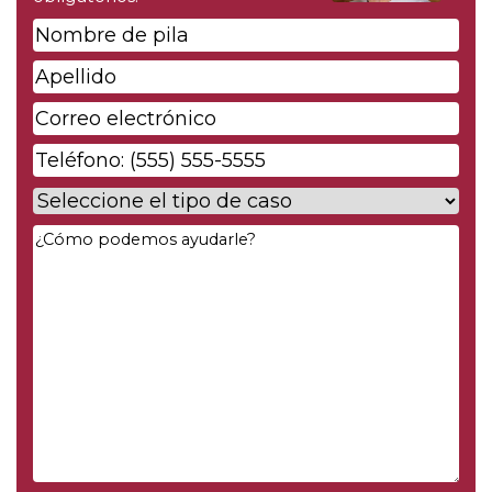
Nombre
de
Apellido
*
pila
*
Correo
electrónico
*
Phone
*
Case
Type
*
Your
Message
*