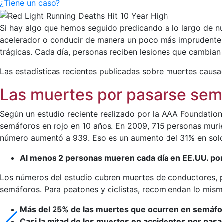
¿Tiene un caso?
Si hay algo que hemos seguido predicando a lo largo de nu
acelerador o conducir de manera un poco más imprudente c
trágicas. Cada día, personas reciben lesiones que cambian 
Las estadísticas recientes publicadas sobre muertes causa
Las muertes por pasarse sem
Según un estudio reciente realizado por la AAA Foundation
semáforos en rojo en 10 años. En 2009, 715 personas murie
número aumentó a 939. Eso es un aumento del 31% en solo
Al menos 2 personas mueren cada día en EE.UU. por
Los números del estudio cubren muertes de conductores, p
semáforos. Para peatones y ciclistas, recomiendan lo mism
Más del 25% de las muertes que ocurren en semáfor
Casi la mitad de los muertos en accidentes por pas