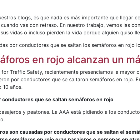
estros blogs, es que nada es más importante que llegar co
uando vas con retraso. En nuestro trabajo, vemos las con
sus vidas o incluso pierden la vida porque alguien quiso ll
das por conductores que se saltan los semáforos en rojo l
áforos en rojo alcanzan un m
 for Traffic Safety, recientemente presenciamos la mayor 
ron por conductores que se saltaron semáforos en rojo. En
 10 años.
 conductores que se saltan semáforos en rojo
asajeros y peatones. La AAA está pidiendo a los conducto
o.
os son causadas por conductores que se saltan el semáf
arse semáforos en rojo eran pasajeros o personas en otro