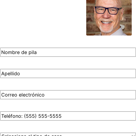
Obtenga una Consulta Gratuita
Todos los campos son obligatorios.
Nombre
de
pila
*
Apellido
*
Correo
electrónico
*
Phone
*
Case