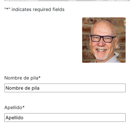
"
*
" indicates required fields
Obtenga una Consulta Gratuita
Todos los campos son
obligatorios.
Nombre de pila
*
Apellido
*