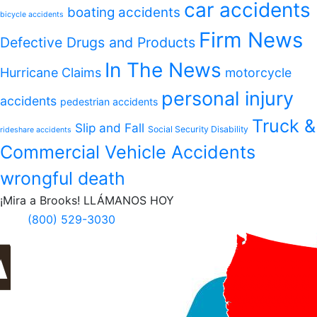
car accidents
boating accidents
bicycle accidents
Firm News
Defective Drugs and Products
In The News
Hurricane Claims
motorcycle
personal injury
accidents
pedestrian accidents
Truck &
Slip and Fall
Social Security Disability
rideshare accidents
Commercial Vehicle Accidents
wrongful death
¡Mira a Brooks!
LLÁMANOS HOY
(800) 529-3030