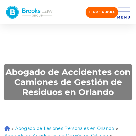
LLAME AHORA
MENÚ
Abogado de Accidentes con
Camiones de Gestión de
Residuos en Orlando
»
Abogado de Lesiones Personales en Orlando
»
Ini
ci
Abogado de Accidentes de Camión en Orlando
»