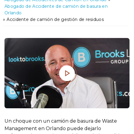
o
Abogado de Accidente de camión de basura en
Orlando
»
Accidente de camión de gestión de residuos
Un choque con un camión de basura de Waste
Management en Orlando puede dejarlo