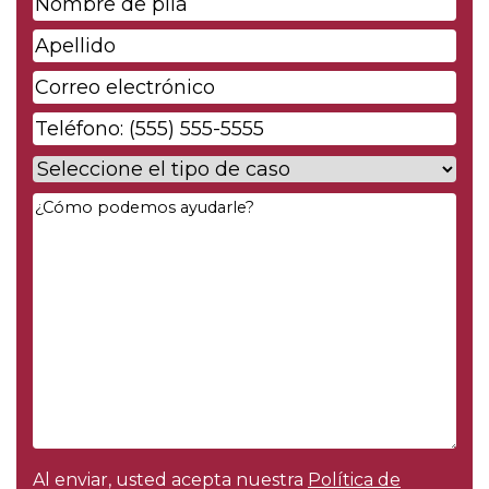
de
Apellido
*
pila
*
Correo
electrónico
*
Phone
*
Case
Type
*
Your
Message
*
Al enviar, usted acepta nuestra
Política de