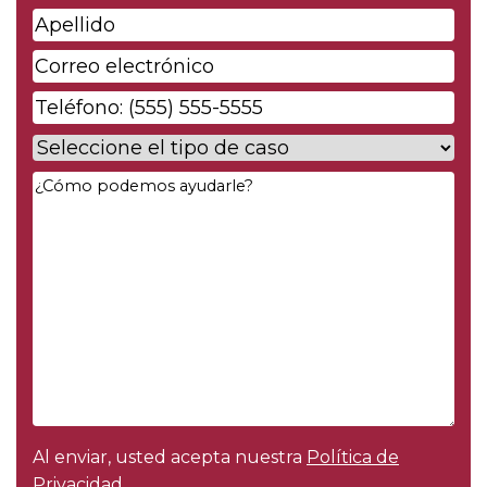
de
Apellido
*
pila
*
Correo
electrónico
*
Phone
*
Case
Type
*
Your
Message
*
Al enviar, usted acepta nuestra
Política de
Privacidad