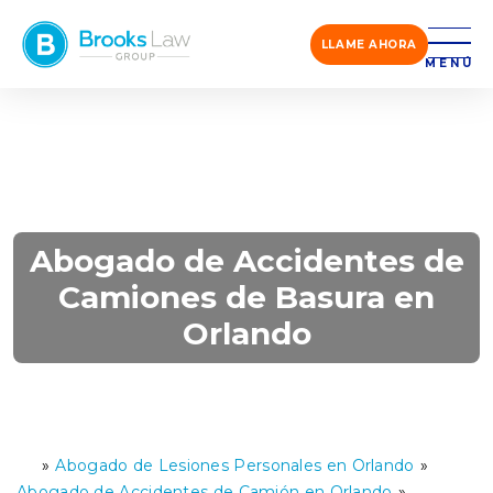
LLAME AHORA
MENÚ
Abogado de Accidentes de
Camiones de Basura en
Orlando
»
Abogado de Lesiones Personales en Orlando
»
Ini
ci
Abogado de Accidentes de Camión en Orlando
»