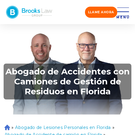
LLAME AHORA
MENÚ
Abogado de Accidentes con
Camiones de Gestión de
Residuos en Florida
»
Abogado de Lesiones Personales en Florida
»
Ini
ci
Abogado de Accidente de camión en Florida
»