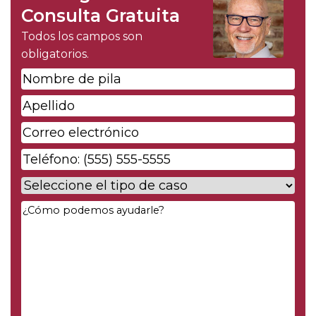
Consulta Gratuita
Todos los campos son
obligatorios.
Nombre
de
Apellido
*
pila
*
Correo
electrónico
*
Phone
*
Case
Type
*
Your
Message
*