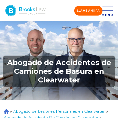
LLAME AHORA
MENÚ
Abogado de Accidentes de
Camiones de Basura en
Clearwater
»
Abogado de Lesiones Personales en Clearwater
»
Ini
ci
Abogado de Accidente De Camión en Clearwater
»