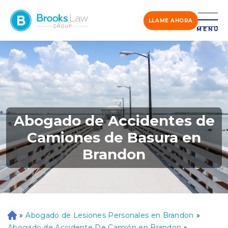
LLAME AHORA
MENÚ
Abogado de Accidentes de
Camiones de Basura en
Brandon
»
Abogado de Lesiones Personales en Brandon
»
Ini
ci
Abogado de Accidente De Camión en Brandon
»