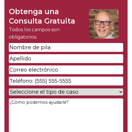
Obtenga una
Consulta Gratuita
Todos los campos son
obligatorios.
Nombre
de
Apellido
*
pila
*
Correo
electrónico
*
Phone
*
Case
Type
*
Your
Message
*