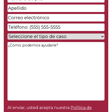
de
Apellido
*
pila
*
Correo
electrónico
*
Phone
*
Case
Type
*
Your
Message
*
Al enviar, usted acepta nuestra
Política de