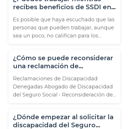
los beneficios del Seguro de
recibes beneficios de SSDI en
Discapacidad del Seguro Social (SSD)
Florida?
se incrementan en un 50 % si hay niños
Es posible que haya escuchado que las
dependientes. Cuando solicite el SSD,
personas que pueden trabajar, aunque
asegúrese de también tramitar la
sea un poco, no califican para los
elegibilidad ...
beneficios de discapacidad del Seguro
Social. Eso, afortunadamente, no es
¿Cómo se puede reconsiderar
cierto. Así que puede trabajar mientras
una reclamación de
recibe SSD Muchas personas con
discapacidad denegada en
discapacidad pueden trabajar unas
Reclamaciones de Discapacidad
Florida?
pocas horas a la semana en trabajos
Denegadas Abogado de Discapacidad
que pueden manejar a ...
del Seguro Social • Reconsideración de
Reclamaciones La mayoría de las
solicitudes de beneficios por
¿Dónde empezar al solicitar la
Discapacidad del Seguro Social
discapacidad del Seguro
(beneficios SSD) son denegadas la