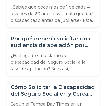
Social?
primera vez que se presentan. En 40 de
¿Sabías que poco más de 1 de cada 4
50 estados, el siguiente paso para una
jóvenes de 20 años hoy en día quedará
reclamación de discapacidad
discapacitado antes de jubilarse? Esta
denegada es el proceso de
estadística, proporcionada por el
reconsideración ...
Council for Disability Awareness, arroja
Por qué debería solicitar una
luz sobre la profundidad de las
audiencia de apelación por
discapacidades en nuestra sociedad.
discapacidad en persona
Por lo tanto, entender cómo y dónde
¿Ha llegado su reclamo de
solicitar el Seguro de Discapacidad del
discapacidad del Seguro Social a la
Seguro ...
fase de apelación? Si es así,
probablemente se haya encontrado
teniendo que decidir si desea realizar
Cómo Solicitar la Discapacidad
su apelación mediante
del Seguro Social en y Cerca
videoconferencia (VTC) o en persona. A
de Tampa
partir de septiembre de 2014, los
Según el Tampa Bay Times en un