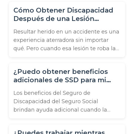
califican. Pero, desafortunadamente, la
Cómo Obtener Discapacidad
mayoría de las solicitudes de Seguro
Después de una Lesión
Social son denegadas en el primer
Personal en Florida
intento. Obtener ayuda de un abogado
Resultar herido en un accidente es una
experimentado en discapacidad de
experiencia aterradora sin importar
Florida puede significar la diferencia ...
qué. Pero cuando esa lesión te roba la
capacidad de trabajar, toda tu
seguridad financiera y bienestar están
¿Puedo obtener beneficios
en riesgo. La buena noticia es que
adicionales de SSD para mi
puedes tener derecho a beneficios por
familia?
discapacidad del Seguro Social para
Los beneficios del Seguro de
aliviar tus dificultades después de una
Discapacidad del Seguro Social
lesión. Muchas ...
brindan ayuda adicional cuando la
persona discapacitada tiene hijos.
Incluso si el otro padre está trabajando,
¿Puedes trabajar mientras