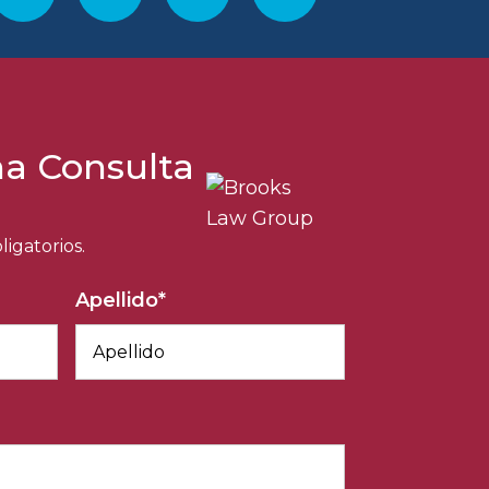
a Consulta
igatorios.
Apellido
*