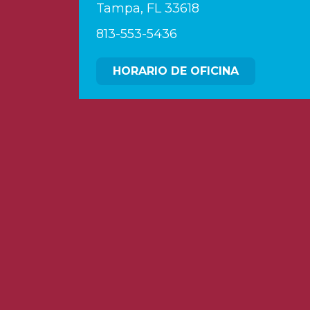
Tampa, FL 33618
813-553-5436
HORARIO DE OFICINA