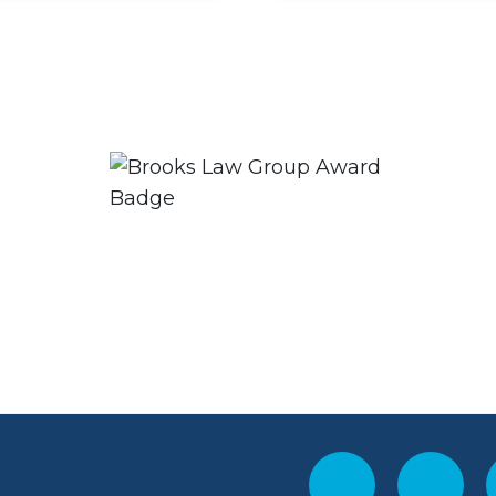
tecciones a los
entras están en el
bajadores