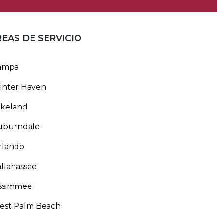
REAS DE SERVICIO
ampa
inter Haven
akeland
uburndale
rlando
llahassee
issimmee
est Palm Beach