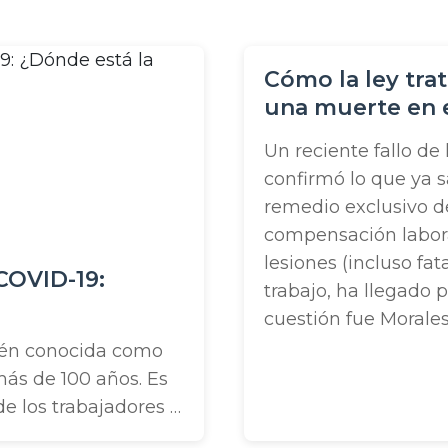
Cómo la ley tra
una muerte en e
Un reciente fallo de
confirmó lo que ya s
remedio exclusivo de
compensación laboral
lesiones (incluso fat
COVID-19:
trabajo, ha llegado 
cuestión fue Morales v
ién conocida como
más de 100 años. Es
e los trabajadores y
indicalización. La