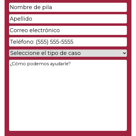
Nombre
de
Apellido
*
pila
*
Correo
electrónico
*
Phone
*
Case
Type
*
Your
Message
*