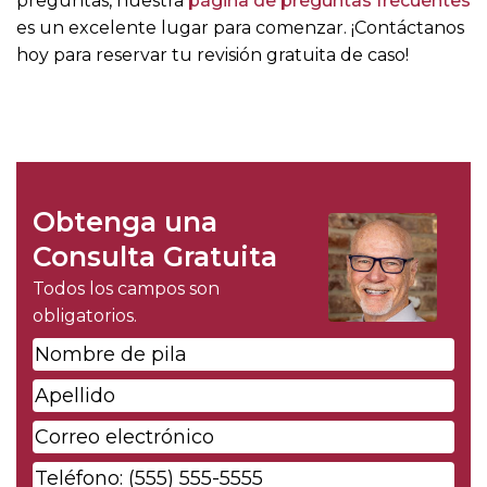
preguntas, nuestra
página de preguntas frecuentes
es un excelente lugar para comenzar. ¡Contáctanos
hoy para reservar tu revisión gratuita de caso!
Obtenga una
Consulta Gratuita
Todos los campos son
obligatorios.
Nombre
de
Apellido
*
pila
*
Correo
electrónico
*
Phone
*