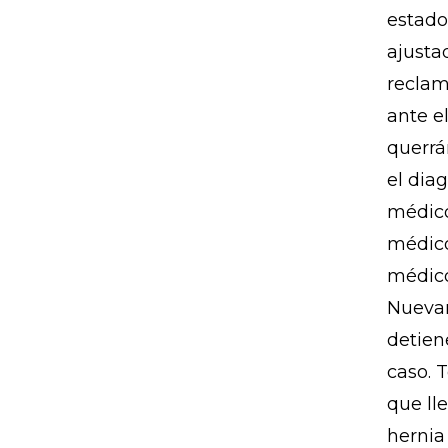
estado
ajusta
reclam
ante e
querrá
el dia
médico
médico,
médico
Nuevam
detien
caso. 
que ll
hernia 