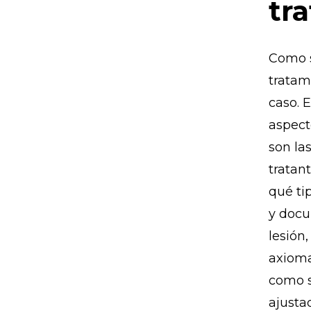
tr
Como s
tratam
caso. 
aspect
son la
tratan
qué ti
y docu
lesión
axioma
como s
ajusta