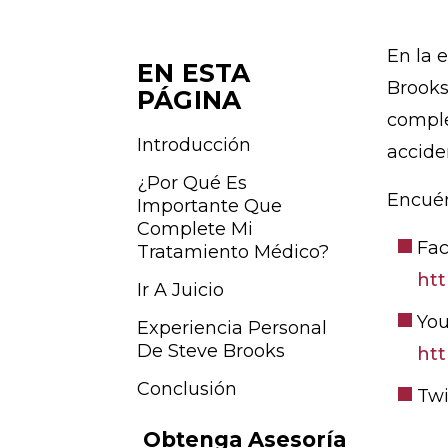
ici
o
En la 
EN ESTA
Brooks
PÁGINA
comple
Introducción
accide
¿Por Qué Es
Encuén
Importante Que
Complete Mi
Fac
Tratamiento Médico?
ht
Ir A Juicio
Yo
Experiencia Personal
De Steve Brooks
ht
Conclusión
Twi
Obtenga Asesoría