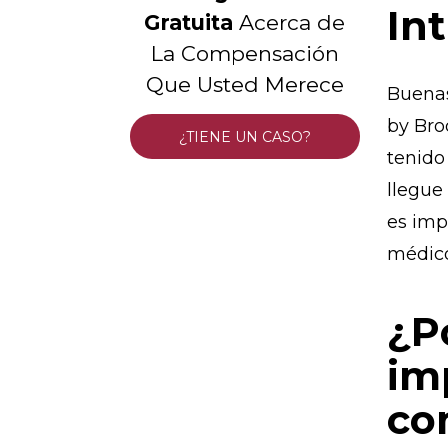
In
Gratuita
Acerca de
La Compensación
Que Usted Merece
Buenas
by Bro
¿TIENE UN CASO?
tenido
llegue
es imp
médic
¿P
im
co