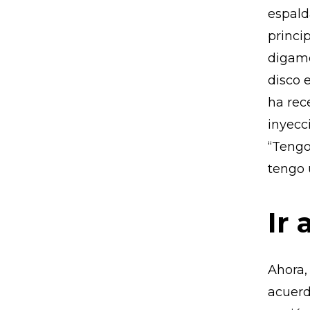
espald
princi
digamo
disco 
ha rec
inyecci
“Tengo
tengo 
Ir 
Ahora,
acuerd