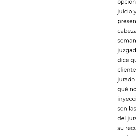
opción
juicio
present
cabeza
semana
juzgad
dice q
client
jurado
qué no
inyecc
son la
del ju
su rec