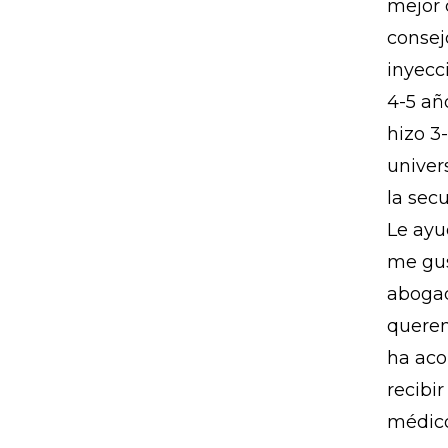
mejor 
consej
inyecc
4-5 añ
hizo 3
univer
la sec
Le ayu
me gus
abogad
querem
ha aco
recibi
médico