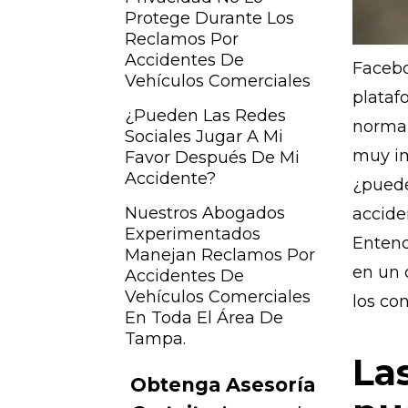
Protege Durante Los
Reclamos Por
Accidentes De
Facebo
Vehículos Comerciales
plataf
¿Pueden Las Redes
norma 
Sociales Jugar A Mi
muy im
Favor Después De Mi
Accidente?
¿puede
Nuestros Abogados
accide
Experimentados
Entend
Manejan Reclamos Por
en un 
Accidentes De
Vehículos Comerciales
los co
En Toda El Área De
Tampa.
La
Obtenga Asesoría