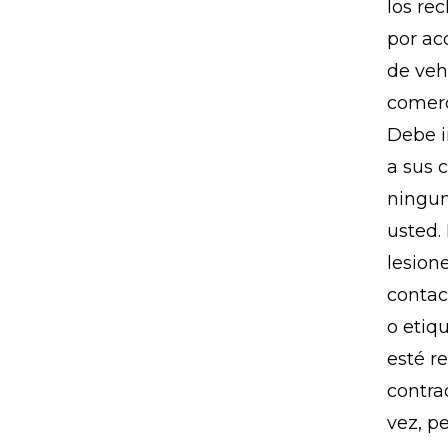
los re
por ac
de veh
comerc
Debe i
a sus 
ningun
usted.
lesion
contac
o etiq
esté r
contra
vez, p