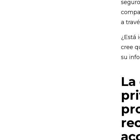
seguro
compañ
a travé
¿Está 
cree q
su inf
La
pr
pr
re
ac