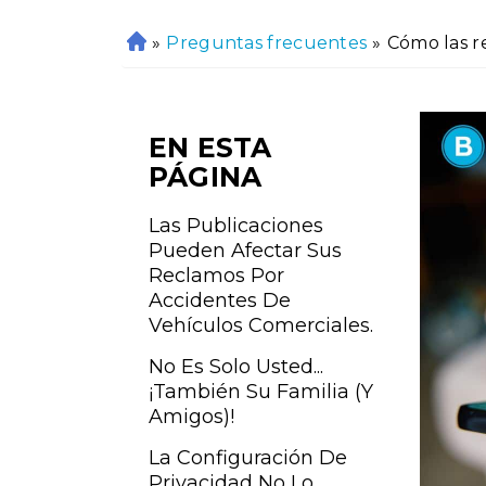
»
Preguntas frecuentes
»
Cómo las r
In
ici
o
EN ESTA
PÁGINA
Las Publicaciones
Pueden Afectar Sus
Reclamos Por
Accidentes De
Vehículos Comerciales.
No Es Solo Usted...
¡también Su Familia (y
Amigos)!
La Configuración De
Privacidad No Lo