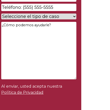
electrónico
*
Phone
*
Case
Type
*
Your
Message
*
Al enviar, usted acepta nuestra
Política de Privacidad