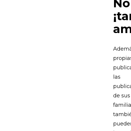
No
¡t
am
Ademá
propia
public
las
public
de sus
famili
tambi
pueden