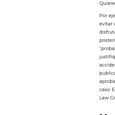
Quiere
Por ej
evitar
disfru
poster
“proba
justif
accide
public
aproba
caso. 
Law Gr