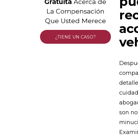
pu
Gratuita
Acerca de
La Compensación
re
Que Usted Merece
ac
¿TIENE UN CASO?
ve
Despué
compar
detall
cuidad
abogad
son no
minuci
Examin