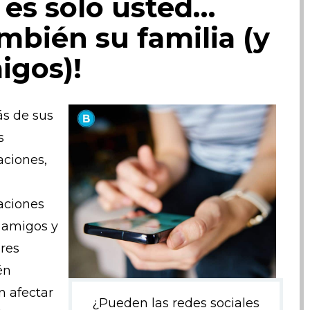
 es solo usted…
ambién su familia (y
igos)!
s de sus
s
aciones,
aciones
 amigos y
ares
én
 afectar
¿Pueden las redes sociales