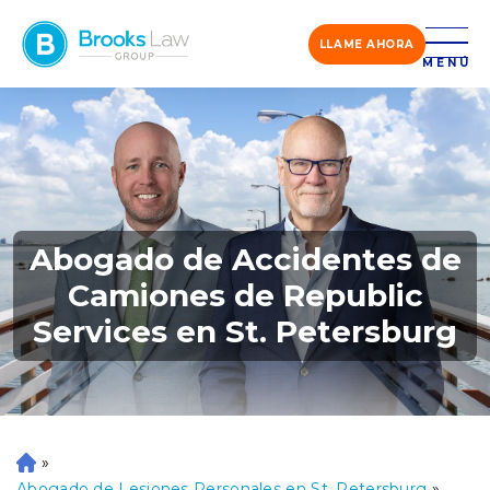
LLAME AHORA
MENÚ
Abogado de Accidentes de
Camiones de Republic
Services en St. Petersburg
»
Ini
ci
Abogado de Lesiones Personales en St. Petersburg
»