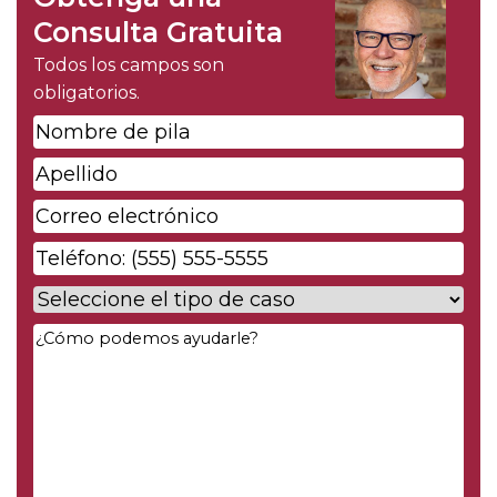
Consulta Gratuita
Todos los campos son
obligatorios.
Nombre
de
Apellido
*
pila
*
Correo
electrónico
*
Phone
*
Case
Type
*
Your
Message
*