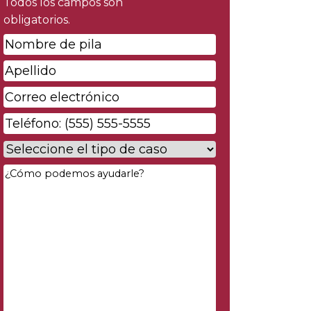
Todos los campos son
obligatorios.
Nombre
de
Apellido
*
pila
*
Correo
electrónico
*
Phone
*
Case
Type
*
Your
Message
*