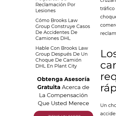
cruzan
Reclamación Por
tráfic
Lesiones
choque
Cómo Brooks Law
comerc
Group Construye Casos
De Accidentes De
reclam
Camiones DHL
Hable Con Brooks Law
Lo
Group Después De Un
Choque De Camión
ca
DHL En Plant City
req
Obtenga Asesoría
rá
Gratuita
Acerca de
La Compensación
Que Usted Merece
Un cho
accide