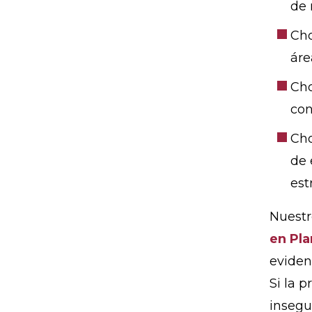
de 
Cho
áre
Cho
con
Cho
de 
est
Nuest
en Pla
eviden
Si la 
insegu