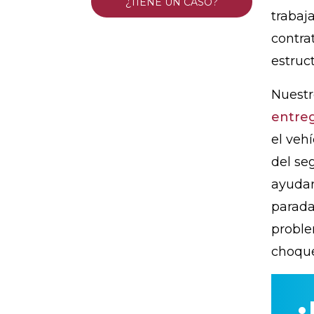
¿TIENE UN CASO?
trabaj
contra
estruc
Nuest
entreg
el vehí
del se
ayudar
parada
proble
choque