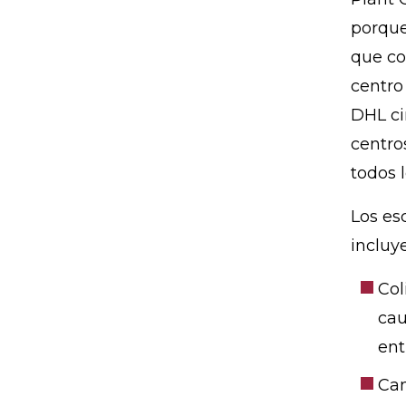
porque
que co
centro
DHL ci
centro
todos l
Los es
incluy
Col
cau
ent
Cam