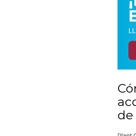
L
Có
ac
de
Plant 