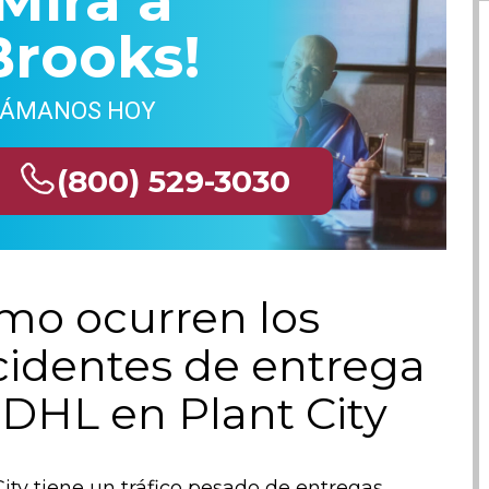
¡Mira a
Brooks!
LÁMANOS HOY
(800) 529-3030
mo ocurren los
cidentes de entrega
 DHL en Plant City
City tiene un tráfico pesado de entregas