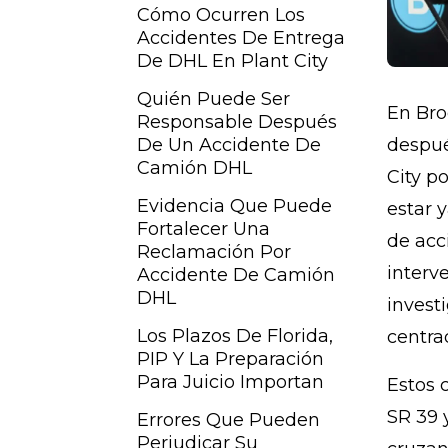
Cómo Ocurren Los
Accidentes De Entrega
De DHL En Plant City
Quién Puede Ser
En Bro
Responsable Después
De Un Accidente De
despué
Camión DHL
City p
Evidencia Que Puede
estar 
Fortalecer Una
de acc
Reclamación Por
interv
Accidente De Camión
DHL
invest
Los Plazos De Florida,
centra
PIP Y La Preparación
Para Juicio Importan
Estos c
SR 39 
Errores Que Pueden
Perjudicar Su