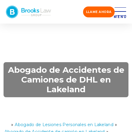
LLAME AHORA
MENÚ
Abogado de Accidentes de
Camiones de DHL en
Lakeland
»
Abogado de Lesiones Personales en Lakeland
»
Ini
ci
Abogado de Accidente de camión en Lakeland
»