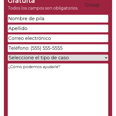
Gratuita
Todos los campos son obligatorios.
Nombre
de
Apellido
*
pila
*
Correo
electrónico
*
Phone
*
Case
Type
*
Your
Message
*