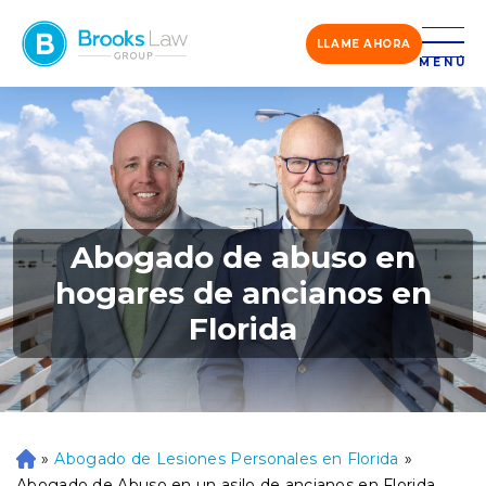
LLAME AHORA
MENÚ
Abogado de abuso en
hogares de ancianos en
Florida
»
Abogado de Lesiones Personales en Florida
»
Ini
ci
Abogado de Abuso en un asilo de ancianos en Florida