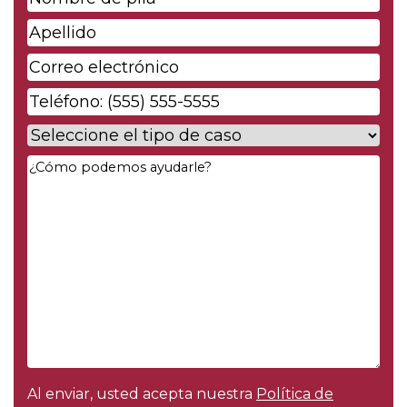
de
Apellido
*
pila
*
Correo
electrónico
*
Phone
*
Case
Type
*
Your
Message
*
Al enviar, usted acepta nuestra
Política de