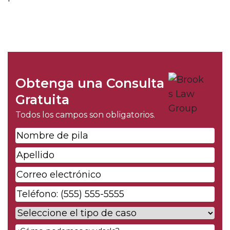
Obtenga una Consulta
Gratuita
Todos los campos son obligatorios.
Nombre
de
Apellido
*
pila
*
Correo
electrónico
*
Phone
*
Case
Type
*
Your