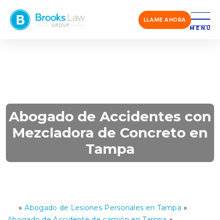
LLAME AHORA
MENÚ
Abogado de Accidentes con
Mezcladora de Concreto en
Tampa
»
Abogado de Lesiones Personales en Tampa
»
Ini
ci
Abogado de Accidente de camión en Tampa
»