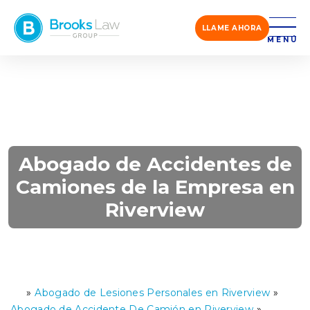
LLAME AHORA
MENÚ
Abogado de Accidentes de
Camiones de la Empresa en
Riverview
»
Abogado de Lesiones Personales en Riverview
»
Ini
ci
Abogado de Accidente De Camión en Riverview
»