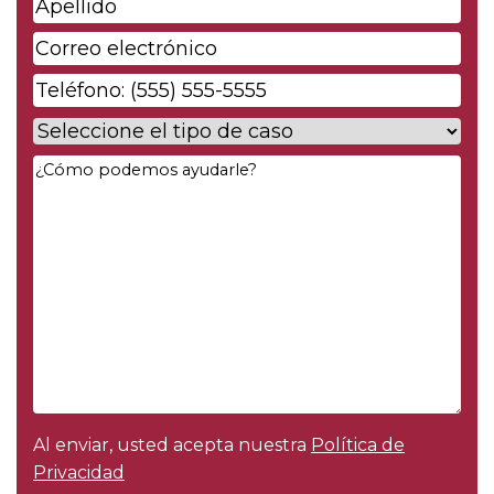
Apellido
*
pila
*
Correo
electrónico
*
Phone
*
Case
Type
*
Your
Message
*
Al enviar, usted acepta nuestra
Política de
Privacidad